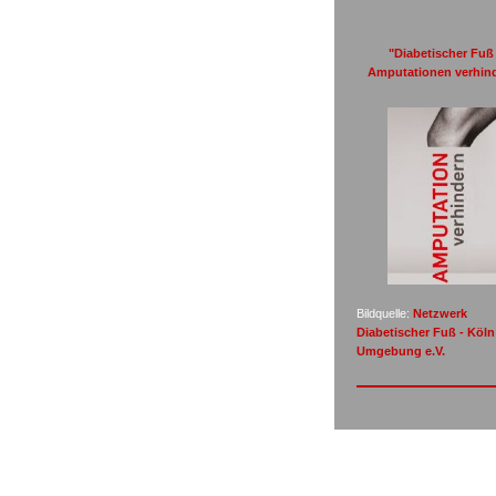
"Diabetischer Fuß 
Amputationen verhin
Bildquelle:
Netzwerk
Diabetischer Fuß - Köl
Umgebung e.V.