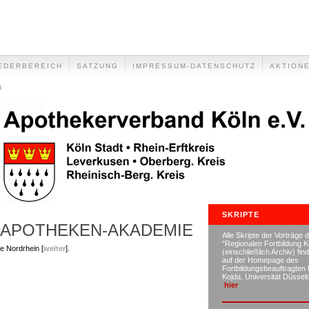
EDERBEREICH
SATZUNG
IMPRESSUM-DATENSCHUTZ
AKTION
n
SKRIPTE
 APOTHEKEN-AKADEMIE
Alle Skripte der Vorträge 
"Regionalen Fortbildung K
e Nordrhein [
weiter
].
(einschließlich Archiv) fin
auf der Homepage des
Fortbildungsbeauftragten 
Kojda, Universität Düsse
hier